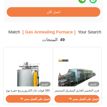
اتصل الآن
Match
[ Gas Annealing Furnace ]
Your Search
49
المنتجات
فيديو
فيديو
فرن التخمير الغازي المشرق المستمر
380 فولت غاز الكربوريزينج حفرة نوع
فرن التخمير الألومنيوم من الفولاذ
فرن التسخين للأسلاك الفولاذ المقاوم
احصل على أفضل سعر
المقاوم للصدأ
للصدأ ODM
احصل على أفضل سعر