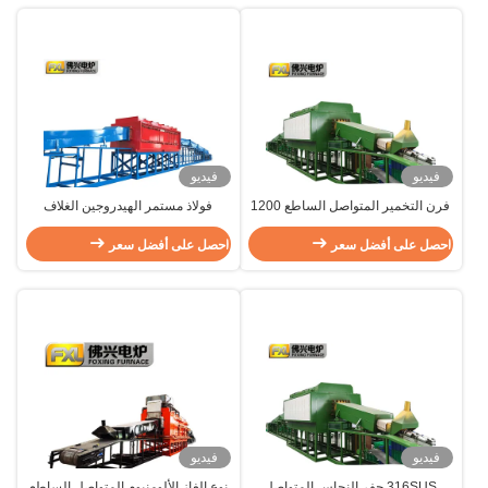
فيديو
فيديو
فرن التخمير المتواصل الساطع 1200
فولاذ مستمر الهيدروجين الغلاف
درجة مئوية لمعالجة الحرارة للمعادن
الجوي فرن التخمير ODM للإنتاج
احصل على أفضل سعر
الضخم
احصل على أفضل سعر
فيديو
فيديو
316SUS حفر النحاس المتواصل
نوع الغاز الألومنيوم المتواصل الساطع