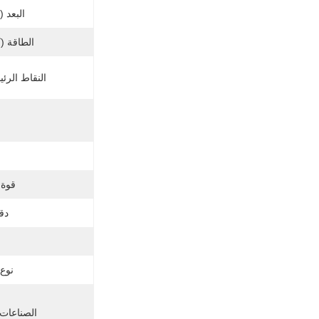
البعد ((L*W*H)
الطاقة (
النقاط الرئي
قوة 
دق
نوع 
الصناعات 