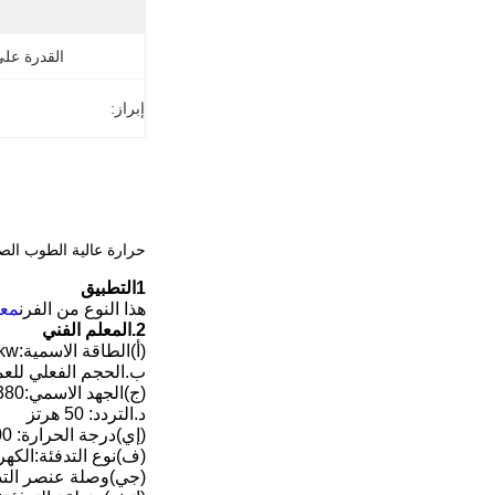
القدرة عل
إبراز:
حرارة عالية الطوب الصناعي الفرن درجة 
1التطبيق
هذا النوع من الفرن
معا
2.
المعلم الفني
(أ)
الطاقة الاسمية:40kw
ب.
الحجم الفعلي للعمل: 950 ((((W) X 1200 ((H) mm
(ج)
الجهد الاسمي:380 فولت / 3 مراحل
د.
التردد: 50 هرتز
(إي)
درجة الحرارة: 1100 درجة مئوية
(ف)
نوع التدفئة
:
الكهر
(جي)
وصلة عنصر التد