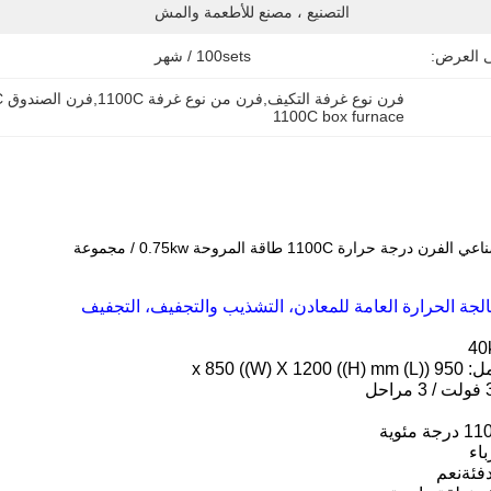
التصنيع ، مصنع للأطعمة والمش
ى العرض:
100sets / شهر
فرن نوع غرفة التكيف,فرن من نوع غرفة 1100C,فرن الصندوق 1100C
1100C box furnace
حرارة 1100C طاقة المروحة 0.75kw / مجموعة
لجة الحرارة العامة للمعادن، التشذيب والتجفيف، التجفيف
L) x 850 
باء
فئة
نعم