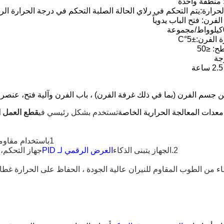
 منطقة واحدة
حرارة:يتم التحكم في رلاي الحالة الصلبة التحكم في درجة الحرارة ا
فرن: فتح الباب يدوياً
ة الفرن
:±5°C
: ≤50
 جسم الفرن (بما في ذلك غرفة الفرن) ، باب الفرن وآلية فتح، عنصر ا
عدات المعالجة الحرارية الخاصة
تستخدم بشكل رئيسي في
قطع العمل ا
1باستخدام مقاومة درجات الحرارة العالية،
2.الجهاز يتبنى الذكاء
العرض الرقمي لـ PID
جهاز التحكم، 
طاء من الطوب المقاوم للنيران عالية الجودة ، الحفاظ على الحرارة غطا