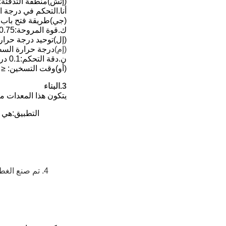
(إتش)
منطقة التدفئة:
أنا.
التحكم في درجة ال
(جي)
طريقة فتح باب ال
ك.
قوة المروحة
:0.75كيلوواط/مجموعة
(إل)
توحيد درجة حرار
(إم)
درجة حرارة السطح
ن.
دقة التحكم:0.1 درجة
(أو)
وقت التسخين: ≤ 2.5 ساعة
3.
البناء
يتكون هذا المعدات من
التطبيق:هي م
4. تم صنع الغ