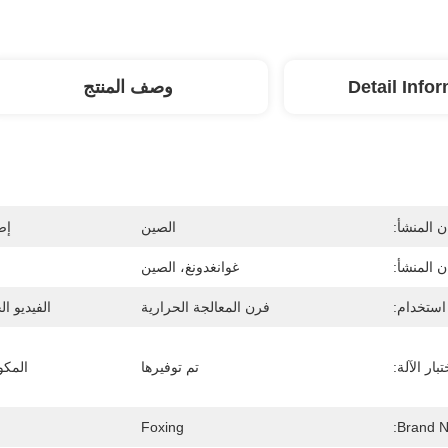
Detail Info
وصف المنتج
 المنشأ:
الصين
إص
 المنشأ:
غوانغدونغ، الصين
استخدام:
فرن المعالجة الحرارية
الفيديو ا
بار الآلة:
تم توفيرها
المكو
Foxing
Brand N