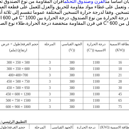
ان أساسا من
الفرن وصندوق التحكم
أفران المقاومة من نوع الصندوق 
، وتعمل على غطاء مواد مقاومة للحريق والعزل.للعمل على قطعة العمل 
المق
ات درجات حرارة معالجة حرارية مختلفة.
طاقة الاسمية
درجة الحرارة
الجهد القياسي
المرحلة
حجم الغرفة
(طول × عرض ×
((KW)
الاسمية ((°C)
((V)
ارتفاع) (ملم)
500 × 350 × 300
3
380
1100
16
600 × 350 × 300
3
380
1100
18
700×400×400
3
380
1100
21
750 × 500 × 450
3
380
1100
28
950 × 500 × 450
3
380
1100
30
1200 × 600 × 450
3
380
1100
45
1500 × 750 × 500
3
380
1100
65
1800 × 900 × 600
3
380
1100
75
التطبيق الرئيسي: 
طاقة الاسمية ((KW)
درجة الحرارة
الجهد القياسي
المرحلة
حجم الغرفة
(طول 