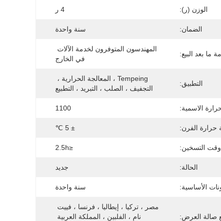
الوزن (ر):
4 ر
الضمان:
سنة واحدة
المهندسون المتوفرون لخدمة الآلات 
 ما بعد البيع:
في الخارج
Tempeing ، المعالجة الحرارية ، 
التطبيق:
التجفيف ، الصلب ، التبريد ، التطبيع
رارة الاسمية:
1100
 حرارة الفرن:
± 5 ℃
وقت التسخين:
≤2.5h
الحالة:
جديد
ات الأساسية:
سنة واحدة
مصر ، تركيا ، إيطاليا ، فرنسا ، فييت 
 صالة العرض:
نام ، الفلبين ، المملكة العربية 