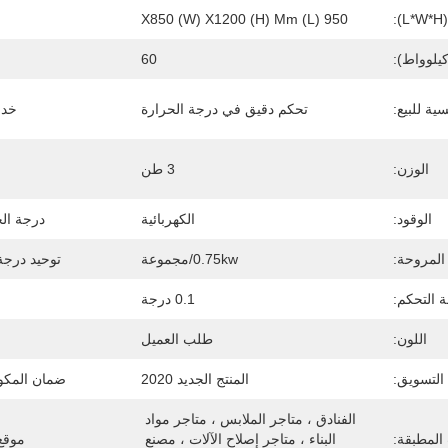
:
950 (L) X850 (W) X1200 (h) Mm
كيلوواط):
60
سية للبيع:
تحكم دقيق في درجة الحرارة
خدمة
الوزن:
3 طن
الوقود:
الكهربائية
درجة الح
المروحة:
0.75kw/مجموعة
توحيد درجة
ة التحكم:
0.1 درجة
اللون:
طلب العميل
التسويق:
المنتج الجديد 2020
ضمان المكون
الفنادق ، متاجر الملابس ، متاجر مواد 
المطبقة:
البناء ، متاجر إصلاح الآلات ، مصنع 
موقع