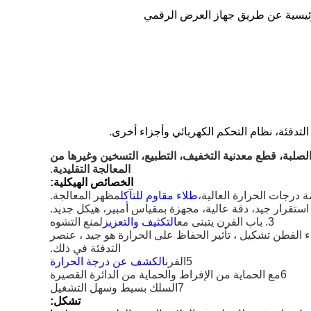
لرئيسية عن طريق جهاز العرض الرقمي
لتدفئة، نظام التحكم الكهربائي وأجزاء أخرى.
لصلبة، قطع معدنية التخفيف، التطبيع، التسخين وغيرها من
المعالجة التقليدية
.
الخصائص الهيكلية:
طلاء مقاوم للتآكل
مظهر المعالجة.
استقرار جيد، دقة عالية، مجهزة بمقياس أمبير، هيكل جديد.
3. باب الفرن يتبنى مع
التكثيف والتعزيز
لمنع التشوه
ء القطن تشكيل ، تأثير الحفاظ على الحرارة هو جيد ، عنصر
التدفئة في ذلك.
5الفرن
الكشف عن درجة الحرارة
6مع الحماية من الإفراط والحماية من الدائرة القصيرة
7السلك بسيط وسهل التشغيل
تشكل: