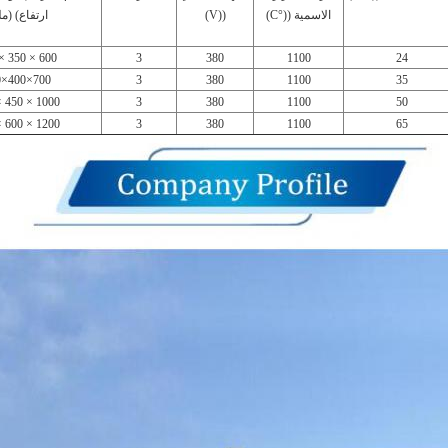
الاسمية ((°C)
((V)
ارتفاع) (مل
600 × 350 × 300
3
380
1100
24
700×400×350
3
380
1100
35
1000 × 450 × 500
3
380
1100
50
1200 × 600 × 400
3
380
1100
65