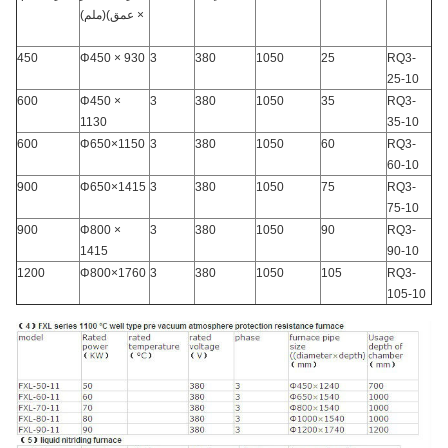
× عمق)
(
ملم
)
450
Φ450 × 930
3
380
1050
25
RQ3-
25-10
600
Φ450 ×
3
380
1050
35
RQ3-
1130
35-10
600
Φ650×1150
3
380
1050
60
RQ3-
60-10
900
Φ650×1415
3
380
1050
75
RQ3-
75-10
900
Φ800 ×
3
380
1050
90
RQ3-
1415
90-10
1200
Φ800×1760
3
380
1050
105
RQ3-
105-10