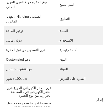
نوع الحفرة فراغ الفرن الفرن 
اسم المنتج:
الصلب
الصلب ، Nitriding ، تقع ، 
التطبيق:
المكربن
السمة:
توفير الطاقة
الاستخدام:
ذوبان ماتيل
كلمة رئيسية:
فرن التسخين من نوع الحفرة
اللون:
دعم Customzied
الميناء:
قوانغتشو ، شنتشن
القدرة على العرض:
100sets / شهر
فرن الحفر الكهربائي الفراغ,فرن 
الحفر الكهربائي,فرن المعالجة 
الحرارية من نوع الحفرة
إبراز:
, 
, 
Annealing electric pit furnace