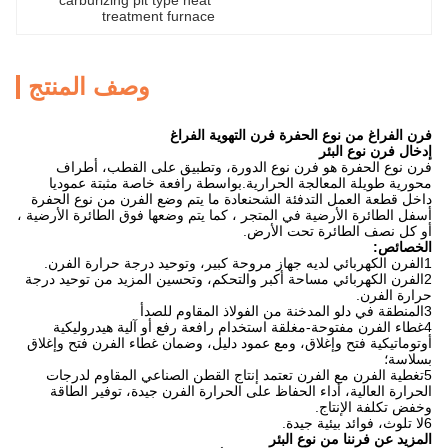
carburizing pit type heat 
treatment furnace
وصف المنتج
فرن الفراغ من نوع الحفرة فرن التهوية الفراغ
إدخال فرن نوع البئر
فرن نوع الحفرة هو فرن نوع الدورة، وتطبيق على القطب، أطراف
محورية طويلة المعالجة الحرارية.بواسطة رافعة خاصة مثبتة عموديا
داخل قطعة العمل التدفئة الشحنعادة ما يتم وضع الفرن من نوع الحفرة
أسفل الطائرة الأرضية في المتجر ، كما يتم وضعها فوق الطائرة الأرضية ،
أو كل نصف الطائرة تحت الأرض.
الخصائص:
1الفرن الكهربائي لديه جهاز مروحة كبير، وتوحيد درجة حرارة الفرن.
2الفرن الكهربائي مساحة أكبر والتحكم، وتحسين المزيد من توحيد درجة
حرارة الفرن.
3المنطقة في دلو المدخنة من الفولاذ المقاوم للصدأ
4غطاء الفرن مفتوحة-مغلقة استخدام رافعة رفع أو آلية هيدروليكية
أوتوماتيكية فتح وإغلاق، ومع عمود دليل، وضمان غطاء الفرن فتح وإغلاق
بسلاسة؛
5تغطية الفرن مع الفرن تعتمد إنتاج القطن الصناعي المقاوم لدرجات
الحرارة العالية، أداء الحفاظ على الحرارة الفرن جيدة، توفير الطاقة
وخفض تكلفة الإنتاج.
6لا تلوث، فوائد بيئية جيدة.
المزيد عن فرننا من نوع البئر