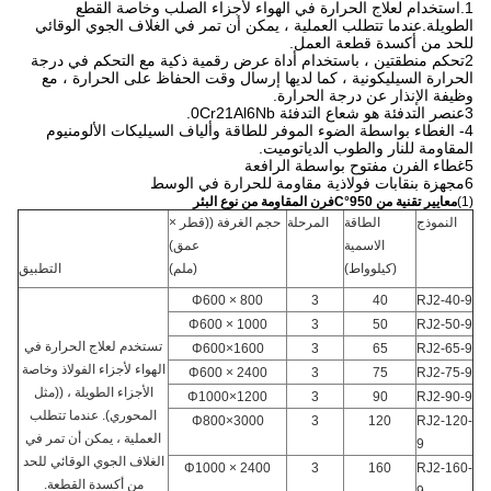
1.استخدام لعلاج الحرارة في الهواء لأجزاء الصلب وخاصة القطع
الطويلة.عندما تتطلب العملية ، يمكن أن تمر في الغلاف الجوي الوقائي
للحد من أكسدة قطعة العمل.
2تحكم منطقتين ، باستخدام أداة عرض رقمية ذكية مع التحكم في درجة
الحرارة السيليكونية ، كما لديها إرسال وقت الحفاظ على الحرارة ، مع
وظيفة الإنذار عن درجة الحرارة.
3عنصر التدفئة هو شعاع التدفئة 0Cr21Al6Nb.
4- الغطاء بواسطة الضوء الموفر للطاقة وألياف السيليكات الألومنيوم
المقاومة للنار والطوب الدياتوميت.
5غطاء الفرن مفتوح بواسطة الرافعة
6مجهزة بنقابات فولاذية مقاومة للحرارة في الوسط
(1)
معايير تقنية من 950
°C
فرن المقاومة من نوع البئر
النموذج
الطاقة
المرحلة
حجم الغرفة ((قطر ×
الاسمية
عمق)
(كيلوواط)
(ملم)
التطبيق
Φ600 × 800
3
40
RJ2-40-9
Φ600 × 1000
3
50
RJ2-50-9
تستخدم لعلاج الحرارة في
Φ600×1600
3
65
RJ2-65-9
الهواء لأجزاء الفولاذ وخاصة
Φ600 × 2400
3
75
RJ2-75-9
الأجزاء الطويلة ، ((مثل
Φ1000×1200
3
90
RJ2-90-9
المحوري). عندما تتطلب
Φ800×3000
3
120
RJ2-120-
العملية ، يمكن أن تمر في
9
الغلاف الجوي الوقائي للحد
Φ1000 × 2400
3
160
RJ2-160-
من أكسدة القطعة.