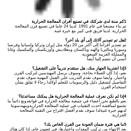
1كم سنة لدى شركتك في تصنيع أفران المعالجة الحرارية
تم بناء مصنعنا في عام 1991. لدينا 24 عاما في تصنيع فرن المعالجة
الحرارية. لدينا فريق فني كبير مع خبرة غنية.
2هل تم تصدير آلاتك إلى أي بلد آخر؟
تم تصدير أفراننا إلى أكثر من 20 دولة مثل إيران وتركيا وإسبانيا وفرنسا
وسوريا وماليزيا والهند وباكستان وبنغلاديش وأوزبكستان والمكسيك وغانا
والمملكة العربية السعودية
أتمنى أن تنضم إلينا أيضاً
3إذا اشترينا الجهاز منك، هل ستقدم تدريباً على التشغيل؟
نعم، إذا كان العملاء بحاجة، وسوف نرسل المهندسين لتركيب الفرن
واختبار، وأيضا سوف نقدم التدريب على العمل المهنية.سوف نقدم
التفاصيل لتشغيل دليل والرسومات للتعلم أولالذا رجاءً لا تقلق بشأن
استخدام الفرن
4إذا لم نكن نعرف عملية المعالجة الحرارية هل يمكنك مساعدتنا؟
نعم بالطبع نحن أعضاء في جمعية معالجة الحرارة في قوانغدونغ دائماً ما
نجتمع لمناقشة أحدث التقنيات في عملية المعالجة الحراريةومهندسوننا
لديهم خبرة غنيةلذا سوف نقدم أفضل اقتراح من التقنية المعالجة
الحرارية.
5ما هي فترة ضمان الجودة من الفرن الخاص بك؟
بعد الانتهاء من تركيب المعدات واختبارها، في غضون عام، إذا كان هناك