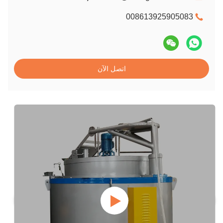
008613925905083
اتصل الآن