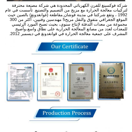
شركة فوكسينغ للفرن الكهربائي المحدودة هي شركة مصنعة محترفة
لتركيبات معالجة الحرارة مع مزيج من التصميم والتصنيع. تأسست في عام
1992 ، وتقع شركتنا في مدينة فوشان,مقاطعة (غوانغدونغ) بالصين حيث
الموقع الجغرافي متفوق والنقل مريح5 مهندسين وفنيين، أكثر من 300
مجموعة من معدات التدفئة لإنتاج سنوي، بحيث تصبح المورد الرئيسي
للمعدات لعدد من مصانع المعالجة الحرارية على نطاق واسع،وأصبح
المشرف على جمعية معالجة الحرارة في قوانغدونغ في ديسمبر 2012.