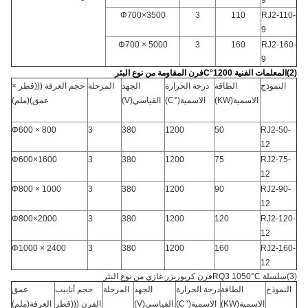
9
Φ700×3500
3
110
RJ2-110-
9
Φ700 × 5000
3
160
RJ2-160-
9
(
2
)
المعلمات الفنية 1200
°C
فرن المقاومة من نوع البئر
النموذج
الطاقة
درجة الحرارة
الجهد
المرحلة
حجم الغرفة (((قطر ×
الاسمية
(
KW
)
الاسمية
(
°C
)
القياسي
(
V
)
عمق)
(
ملم
)
Φ600 × 800
3
380
1200
50
RJ2-50-
12
Φ600×1600
3
380
1200
75
RJ2-75-
12
Φ800 × 1000
3
380
1200
90
RJ2-90-
12
Φ800×2000
3
380
1200
120
RJ2-120-
12
Φ1000 × 2400
3
380
1200
160
RJ2-160-
12
(
3
)
سلسلة RQ3 1050
°C
فرن كربوريزر غازي من نوع البئر
النموذج
الطاقة
درجة الحرارة
الجهد
المرحلة
حجم أنابيب
عمق
الاسمية
(
KW
)
الاسمية
(
°C
)
القياسي
(
V
)
الفرن (((قطر
الغرفة
(
ملم
)