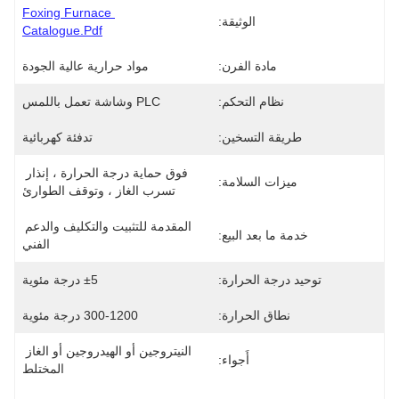
Foxing Furnace 
الوثيقة:
Catalogue.pdf
مادة الفرن:
مواد حرارية عالية الجودة
نظام التحكم:
PLC وشاشة تعمل باللمس
طريقة التسخين:
تدفئة كهربائية
فوق حماية درجة الحرارة ، إنذار 
ميزات السلامة:
تسرب الغاز ، وتوقف الطوارئ
المقدمة للتثبيت والتكليف والدعم 
خدمة ما بعد البيع:
الفني
توحيد درجة الحرارة:
±5 درجة مئوية
نطاق الحرارة:
300-1200 درجة مئوية
النيتروجين أو الهيدروجين أو الغاز 
أَجواء:
المختلط