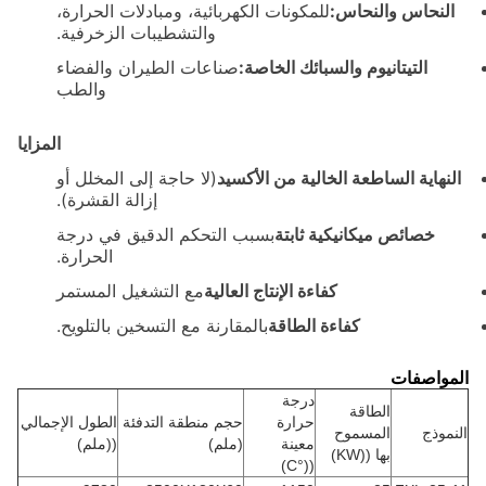
النحاس والنحاس:
للمكونات الكهربائية، ومبادلات الحرارة،
والتشطيبات الزخرفية.
التيتانيوم والسبائك الخاصة:
صناعات الطيران والفضاء
والطب
المزايا
النهاية الساطعة الخالية من الأكسيد
(لا حاجة إلى المخلل أو
إزالة القشرة).
خصائص ميكانيكية ثابتة
بسبب التحكم الدقيق في درجة
الحرارة.
كفاءة الإنتاج العالية
مع التشغيل المستمر
كفاءة الطاقة
بالمقارنة مع التسخين بالتلويح.
المواصفات
درجة
الطاقة
حرارة
حجم منطقة التدفئة
الطول الإجمالي
النموذج
المسموح
معينة
(ملم)
((ملم)
بها ((KW)
((°C)